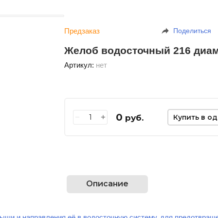
Предзаказ
Поделиться
Желоб водосточный 216 диа
Артикул:
нет
0
−
+
руб.
Купить в о
Описание
ыши и направления её в водосточную систему, для предотвращ