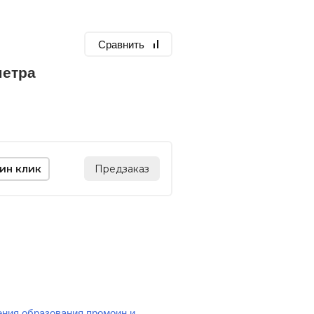
Сравнить
метра
дин клик
Предзаказ
ения образования промоин и