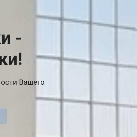
и -
ки!
ности Вашего