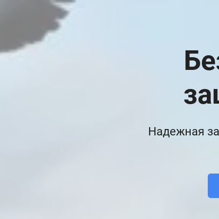
Бе
за
Надежная за